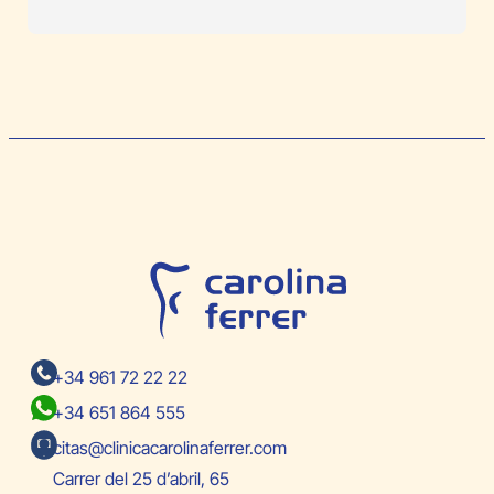
con retraso. Te tratan con respeto y te informan en todo 
momento de lo que van a hacer, preocupándose a cada 
instante por como te encuentras e intentando que estés 
lo mejor posible. Las instalaciones están cuidadas al 
detalle, son acogedoras. Sin duda una clínica diferente y 
recomendable
+34 961 72 22 22
+34 651 864 555
citas@clinicacarolinaferrer.com
Carrer del 25 d’abril, 65