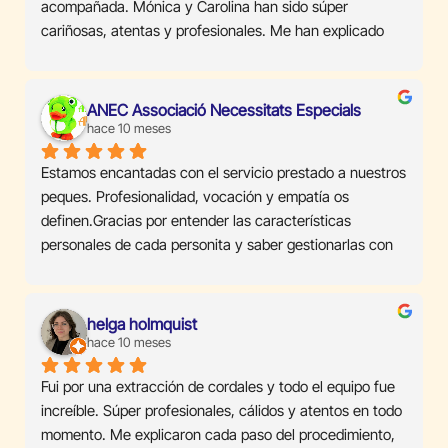
acompañada. Mónica y Carolina han sido súper 
cariñosas, atentas y profesionales. Me han explicado 
cada paso del tratamiento con total claridad y 
paciencia. De verdad, un 10 para ellas.Totalmente 
recomendable!
ANEC Associació Necessitats Especials
hace 10 meses
Estamos encantadas con el servicio prestado a nuestros 
peques. Profesionalidad, vocación y empatía os 
definen.Gracias por entender las características 
personales de cada personita y saber gestionarlas con 
tanto cariño.Rocío es un sol con los niños y niñas y 
Carolina tiene unas manos mágicas.Junto con Mónica y 
Sandra hacéis un equipo magnífico. Mil gracias 
helga holmquist
hace 10 meses
Fui por una extracción de cordales y todo el equipo fue 
increíble. Súper profesionales, cálidos y atentos en todo 
momento. Me explicaron cada paso del procedimiento, 