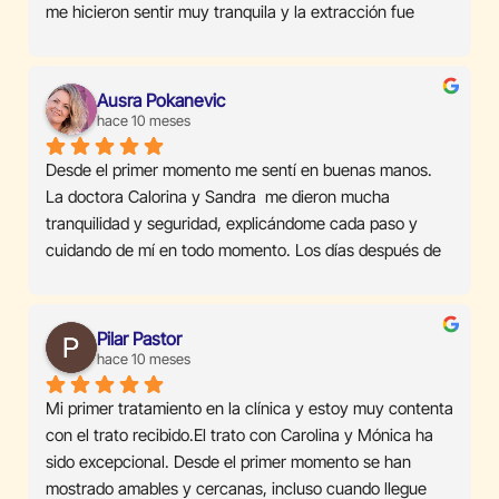
me hicieron sentir muy tranquila y la extracción fue 
rapidísima, sin casi dolor. Realmente se nota la 
experiencia y el cuidado con el que trabajan. ¡Los 
recomiendo al 100%!
Ausra Pokanevic
hace 10 meses
Desde el primer momento me sentí en buenas manos. 
La doctora Calorina y Sandra  me dieron mucha 
tranquilidad y seguridad, explicándome cada paso y 
cuidando de mí en todo momento. Los días después de 
la intervención han estado muy pendientes de cómo 
estaba.La clínica muy bien equipada e instalaciones 
modernas .Un equipo de profesionales que te quitan los 
Pilar Pastor
miedos  y resuelven los problemas .recomiendo 
hace 10 meses
totalmente!
Mi primer tratamiento en la clínica y estoy muy contenta 
con el trato recibido.El trato con Carolina y Mónica ha 
sido excepcional. Desde el primer momento se han 
mostrado amables y cercanas, incluso cuando llegue 