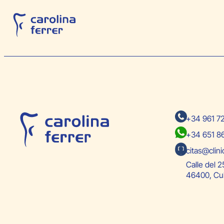
+34 961 7
+34 651 8
citas@clini
Calle del 25
46400, Cul